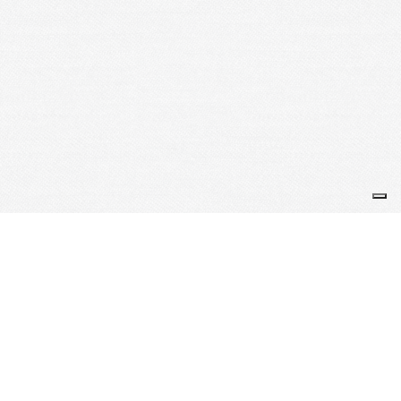
Je m'abonne à la newsletter
OK
Plan du site
Licences
Mentions légales
CGUV
Paramétrer vos cookies