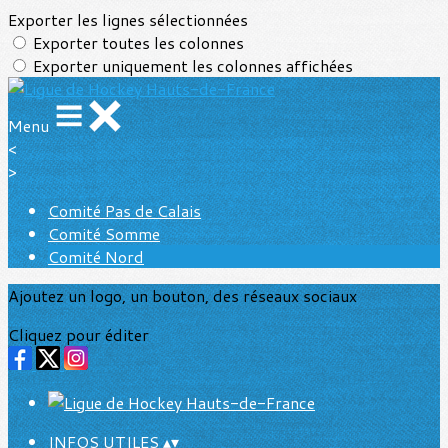
Exporter les lignes sélectionnées
Exporter toutes les colonnes
Exporter uniquement les colonnes affichées
Menu
<
>
Comité Pas de Calais
Comité Somme
Comité Nord
Ajoutez un logo, un bouton, des réseaux sociaux
Cliquez pour éditer
INFOS UTILES
▴
▾