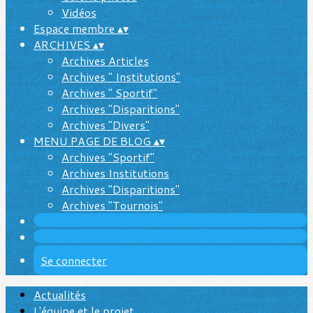
Vidéos
Espace membre
▴
▾
ARCHIVES
▴
▾
Archives Articles
Archives " Institutions"
Archives " Sportif"
Archives "Disparitions"
Archives "Divers"
MENU PAGE DE BLOG
▴
▾
Archives "Sportif"
Archives Institutions
Archives "Disparitions"
Archives "Tournois"
Se connecter
Actualités
L'équipe et le projet