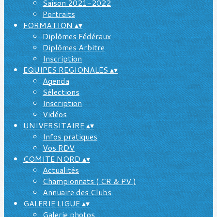
Saison 2021-2022
Portraits
FORMATION
▴
▾
Diplômes Fédéraux
Diplômes Arbitre
Inscription
EQUIPES REGIONALES
▴
▾
Agenda
Sélections
Inscription
Vidéos
UNIVERSITAIRE
▴
▾
Infos pratiques
Vos RDV
COMITE NORD
▴
▾
Actualités
Championnats ( CR & PV )
Annuaire des Clubs
GALERIE LIGUE
▴
▾
Galerie photos