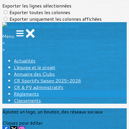
Exporter les lignes sélectionnées
Exporter toutes les colonnes
Exporter uniquement les colonnes affichées
Menu
<
>
Actualités
L'équipe et le projet
Annuaire des Clubs
CR Sportifs Saison 2025-2026
CR & PV administratifs
Règlements
Classements
Ajoutez un logo, un bouton, des réseaux sociaux
Cliquez pour éditer