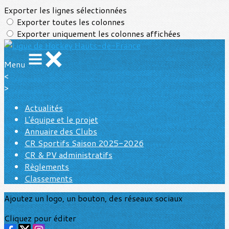
Exporter les lignes sélectionnées
Exporter toutes les colonnes
Exporter uniquement les colonnes affichées
Menu
<
>
Actualités
L'équipe et le projet
Annuaire des Clubs
CR Sportifs Saison 2025-2026
CR & PV administratifs
Règlements
Classements
Ajoutez un logo, un bouton, des réseaux sociaux
Cliquez pour éditer