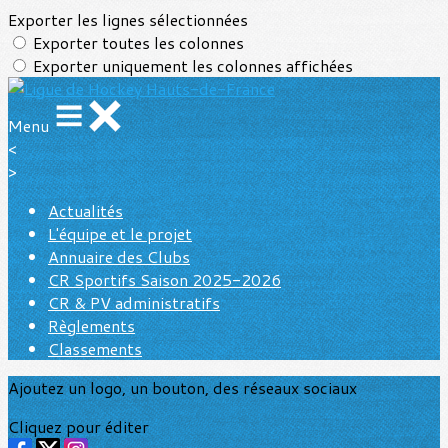
Exporter les lignes sélectionnées
Exporter toutes les colonnes
Exporter uniquement les colonnes affichées
Menu
<
>
Actualités
L'équipe et le projet
Annuaire des Clubs
CR Sportifs Saison 2025-2026
CR & PV administratifs
Règlements
Classements
Ajoutez un logo, un bouton, des réseaux sociaux
Cliquez pour éditer