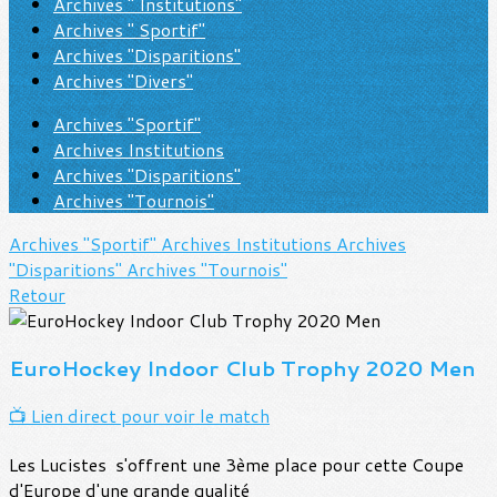
Archives " Institutions"
Archives " Sportif"
Archives "Disparitions"
Archives "Divers"
Archives "Sportif"
Archives Institutions
Archives "Disparitions"
Archives "Tournois"
Archives "Sportif"
Archives Institutions
Archives
"Disparitions"
Archives "Tournois"
Retour
EuroHockey Indoor Club Trophy 2020 Men
📺 Lien direct pour voir le match
Les Lucistes s'offrent une 3ème place pour cette Coupe
d'Europe d'une grande qualité