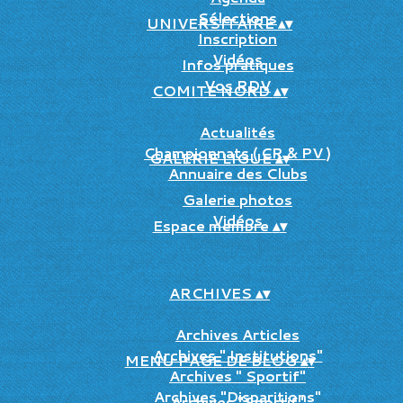
Sélections
UNIVERSITAIRE
▴
▾
Inscription
Vidéos
Infos pratiques
Vos RDV
COMITE NORD
▴
▾
Actualités
Championnats ( CR & PV )
GALERIE LIGUE
▴
▾
Annuaire des Clubs
Galerie photos
Vidéos
Espace membre
▴
▾
ARCHIVES
▴
▾
Archives Articles
Archives " Institutions"
MENU PAGE DE BLOG
▴
▾
Archives " Sportif"
Archives "Disparitions"
Archives "Sportif"