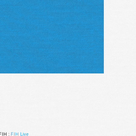
FIH :
FIH Live