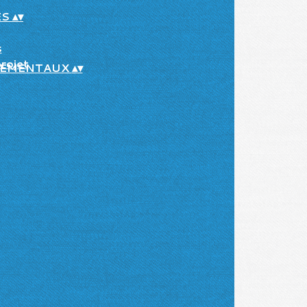
ES
▴
▾
s
projet
TEMENTAUX
▴
▾