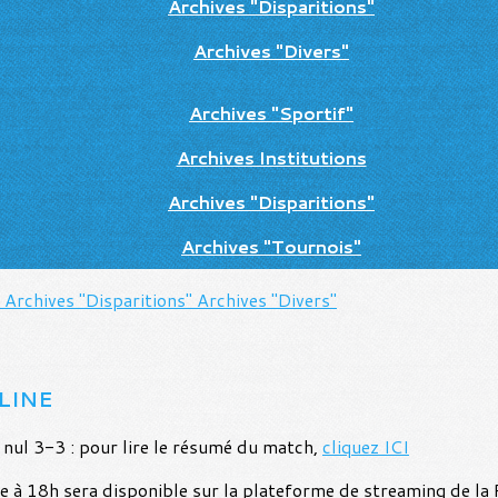
Archives "Disparitions"
Archives "Divers"
Archives "Sportif"
Archives Institutions
Archives "Disparitions"
Archives "Tournois"
"
Archives "Disparitions"
Archives "Divers"
LINE
 nul 3-3 : pour lire le résumé du match,
cliquez ICI
 à 18h sera disponible sur la plateforme de streaming de la 