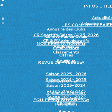
INFOS UTIL
Actualité
L'équipe et le 
LES COMITES DEPAR
Annuaire des Clubs
CR Sportifs Saison 2025-2026
Comité Pas de Calais
CR & PV administratifs
Comité Somme
NOS PRESTATIONS
▴
▾
Règlements
Comité Nord
Classements
Offres
Boutique
REVUE DE PRESSE
▴
▾
Saison 2025- 2026
Saison 2024- 2025
FORMATION
▴
▾
Saison 2023-2024
Saison 2022-2023
Diplômes Fédéraux
Saison 2021-2022
Diplômes Arbitre
EQUIPES REGIONALES
▴
▾
Portraits
Inscription
Agenda