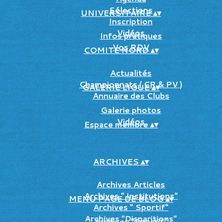
Sélections
UNIVERSITAIRE
▴
▾
Inscription
Vidéos
Infos pratiques
Vos RDV
COMITE NORD
▴
▾
Actualités
Championnats ( CR & PV )
GALERIE LIGUE
▴
▾
Annuaire des Clubs
Galerie photos
Vidéos
Espace membre
▴
▾
ARCHIVES
▴
▾
Archives Articles
Archives " Institutions"
MENU PAGE DE BLOG
▴
▾
Archives " Sportif"
Archives "Disparitions"
Archives "Sportif"