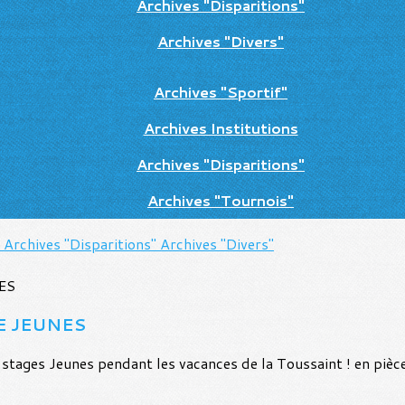
Archives "Disparitions"
Archives "Divers"
Archives "Sportif"
Archives Institutions
Archives "Disparitions"
Archives "Tournois"
"
Archives "Disparitions"
Archives "Divers"
E JEUNES
stages Jeunes pendant les vacances de la Toussaint ! en pièce