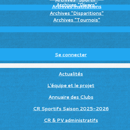
Archives "Divers"
Archives Institutions
Archives "Disparitions"
Archives "Tournois"
Se connecter
Actualités
L'équipe et le projet
Annuaire des Clubs
CR Sportifs Saison 2025-2026
CR & PV administratifs