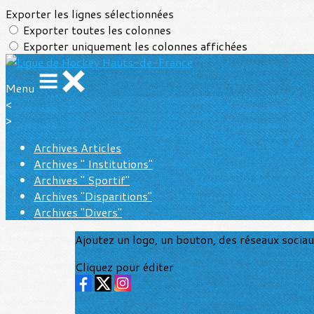
Exporter les lignes sélectionnées
Exporter toutes les colonnes
Exporter uniquement les colonnes affichées
Menu
<
>
Archives Articles
Archives " Institutions"
Archives " Sportif"
Archives "Disparitions"
Archives "Divers"
Ajoutez un logo, un bouton, des réseaux socia
Cliquez pour éditer