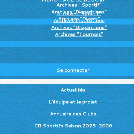
Archives " Sportif"
Archives "Disparitions"
Archives "Sportif"
Archives "Divers"
Archives Institutions
Archives "Disparitions"
Archives "Tournois"
Se connecter
Actualités
L'équipe et le projet
Annuaire des Clubs
CR Sportifs Saison 2025-2026