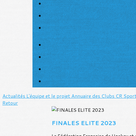
Actualités
L'équipe et le projet
Annuaire des Clubs
CR Spor
Retour
FINALES ELITE 2023
La Fédération Française de Hockey et