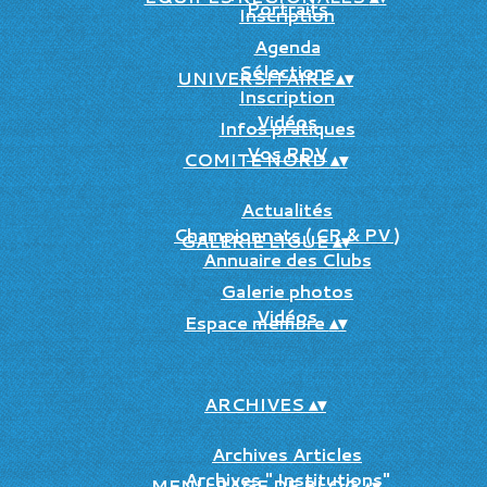
Portraits
Inscription
Agenda
Sélections
UNIVERSITAIRE
▴
▾
Inscription
Vidéos
Infos pratiques
Vos RDV
COMITE NORD
▴
▾
Actualités
Championnats ( CR & PV )
GALERIE LIGUE
▴
▾
Annuaire des Clubs
Galerie photos
Vidéos
Espace membre
▴
▾
ARCHIVES
▴
▾
Archives Articles
Archives " Institutions"
MENU PAGE DE BLOG
▴
▾