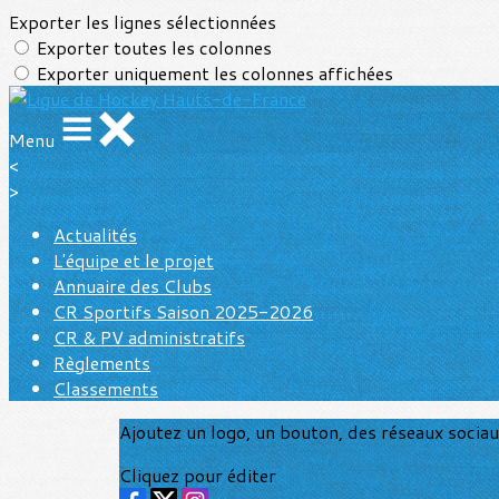
Exporter les lignes sélectionnées
Exporter toutes les colonnes
Exporter uniquement les colonnes affichées
Menu
<
>
Actualités
L'équipe et le projet
Annuaire des Clubs
CR Sportifs Saison 2025-2026
CR & PV administratifs
Règlements
Classements
Ajoutez un logo, un bouton, des réseaux socia
Cliquez pour éditer