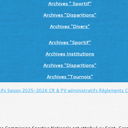
Archives " Sportif"
Archives "Disparitions"
Archives "Divers"
Archives "Sportif"
Archives Institutions
Archives "Disparitions"
Archives "Tournois"
tifs Saison 2025-2026
CR & PV administratifs
Règlements
C
 sa Commission Sportive Nationale ont attribué au Saint-Ger