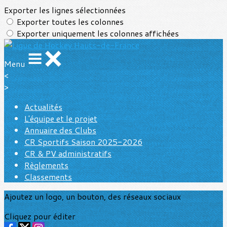
Exporter les lignes sélectionnées
Exporter toutes les colonnes
Exporter uniquement les colonnes affichées
Menu
<
>
Actualités
L'équipe et le projet
Annuaire des Clubs
CR Sportifs Saison 2025-2026
CR & PV administratifs
Règlements
Classements
Ajoutez un logo, un bouton, des réseaux sociaux
Cliquez pour éditer